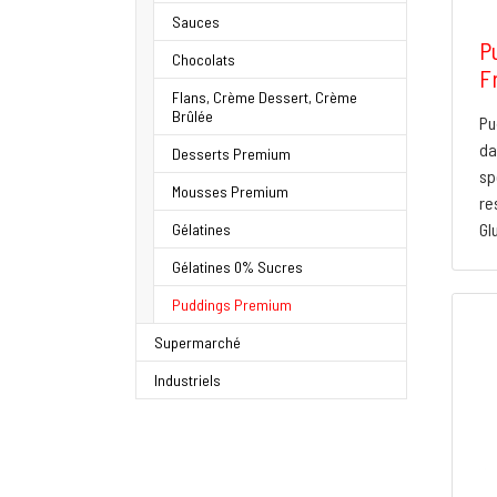
Sauces
P
Chocolats
Fr
Flans, Crème Dessert, Crème
Brûlée
Pu
da
Desserts Premium
sp
Mousses Premium
re
Gl
Gélatines
Gélatines 0% Sucres
(current)
Puddings Premium
Supermarché
Industriels