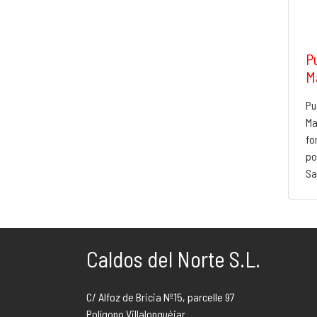
P
M
Pu
Ma
fo
po
Sa
Caldos del Norte S.L.
C/ Alfoz de Bricia Nº15, parcelle 97
Polígono Villalonquéjar