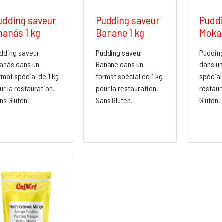
udding saveur
Pudding saveur
Puddi
nanás 1 kg
Banane 1 kg
Moka 
dding saveur
Pudding saveur
Puddin
anás dans un
Banane dans un
dans un
rmat spécial de 1 kg
format spécial de 1 kg
spécial
ur la restauration.
pour la restauration.
restaur
ns Gluten.
Sans Gluten.
Gluten.