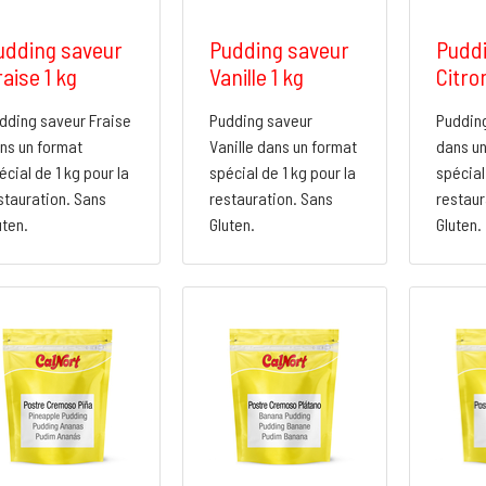
udding saveur
Pudding saveur
Puddi
aise 1 kg
Vanille 1 kg
Citron
dding saveur Fraise
Pudding saveur
Pudding
ns un format
Vanille dans un format
dans un
écial de 1 kg pour la
spécial de 1 kg pour la
spécial
stauration. Sans
restauration. Sans
restaur
uten.
Gluten.
Gluten.