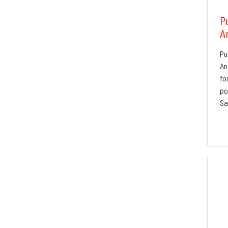
P
A
Pu
An
fo
po
Sa