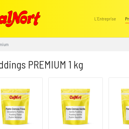
L´Entreprise
Pr
emium
ddings PREMIUM 1 kg