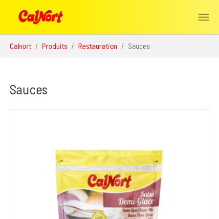
Aller au contenu principal
Vous êtes ici:
Calnort
Produits
Restauration
Sauces
Sauces